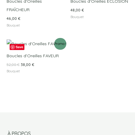
Boucles d’Oreilles
Boucles d’Oreilles ÉCLOSION
FRAÎCHEUR
48,00
€
Bouquet
46,00
€
Bouquet
Le
Le
Promo !
prix
prix
Save
initial
actuel
Boucles d’Oreilles FAVEUR
était :
est :
52,00 €.
38,00 €.
52,00
€
38,00
€
Bouquet
À PROPOS