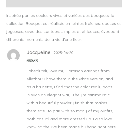
Avis (1)
Inspirée par les couleurs vives et variées des bouquets, la
collection Bouquet est réalisée en teintes
fraîches, douces et
joyeuses,
avec des contours simples et efficaces, évoquant
différents moments de la vie d’une fleur.
Jacqueline
2025-06-20
Note
5
sur 5
I absolutely love my Floraison earrings from
Allezhou! I have them in the white version, and
as a brunette, I find that the color really pops
in such an elegant way. They’re minimalistic
with a beautiful powdery finish that makes
them easy to pair with so many of my outfits,
both casual and more dressed up. I also love
knowing they’ve been made by hand right here